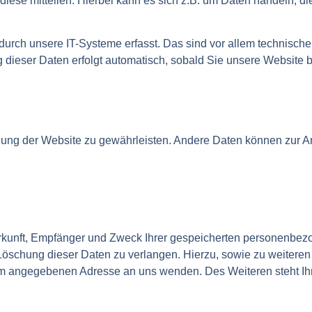
ese mitteilen. Hierbei kann es sich z.B. um Daten handeln, die
ch unsere IT-Systeme erfasst. Das sind vor allem technische D
 dieser Daten erfolgt automatisch, sobald Sie unsere Website b
tellung der Website zu gewährleisten. Andere Daten können zur A
erkunft, Empfänger und Zweck Ihrer gespeicherten personenbez
Löschung dieser Daten zu verlangen. Hierzu, sowie zu weiter
sum angegebenen Adresse an uns wenden. Des Weiteren steht Ih